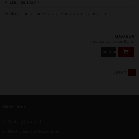
Art.Nr: M2402717
Schlauchanschluss-Satz für Hauptbremszylinder hint...
6,50 EUR
inkl. 19 % MwSt. zzgl.
Versandkosten
DETAILS
Seiten:
1
Mehr über...
Zahlung & Versand
Privatsphäre und Datenschutz