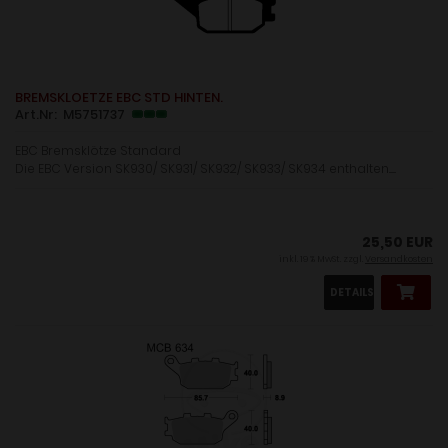
BREMSKLOETZE EBC STD HINTEN.
Art.Nr: M5751737
EBC Bremsklötze Standard
Die EBC Version SK930/ SK931/ SK932/ SK933/ SK934 enthalten.......
25,50 EUR
inkl. 19 % MwSt. zzgl.
Versandkosten
DETAILS