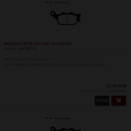
BREMSKLOETZE EBC SINT HH HINTEN.
Art.Nr: M4791732
EBC Bremsklötze Double - H
Sinter Material MADE IN USA u.a. für Motorräder mit origi....
37,20 EUR
inkl. 19 % MwSt. zzgl.
Versandkosten
DETAILS