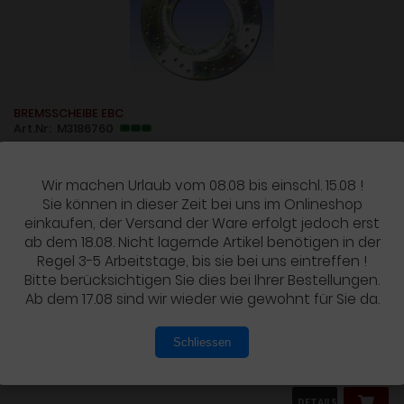
BREMSSCHEIBE EBC
Art.Nr: M3186760
Wir machen Urlaub vom 08.08 bis einschl. 15.08 !
Sie können in dieser Zeit bei uns im Onlineshop
einkaufen, der Versand der Ware erfolgt jedoch erst
Zu verwenden bei folgenden Fahrzeugen:
ab dem 18.08. Nicht lagernde Artikel benötigen in der
Regel 3-5 Arbeitstage, bis sie bei uns eintreffen !
Bitte berücksichtigen Sie dies bei Ihrer Bestellungen.
HONDA....
Ab dem 17.08 sind wir wieder wie gewohnt für Sie da.
Schliessen
135,90 EUR
inkl. 19 % MwSt. zzgl.
Versandkosten
DETAILS