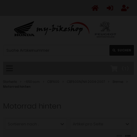
SUCHEN
(
1
)
Startseite
-650 ccm
CBF600
CBF600N/NA 2004-2007
Bremse
Motorrad hinten
Motorrad hinten
Sortieren nach ...
Artikel pro Seite