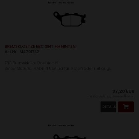
BREMSKLOETZE EBC SINT HH HINTEN.
Art.Nr: M4791732
EBC Bremsklötze Double - H
Sinter Material MADE IN USA u.a. für Motorräder mit origi....
37,20 EUR
inkl. 19 % MwSt. zzgl.
Versandkosten
DETAILS