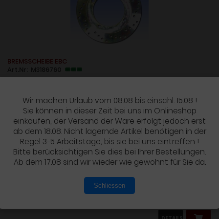
BREMSSCHEIBE EBC
Art.Nr: M3186760
Wir machen Urlaub vom 08.08 bis einschl. 15.08 !
Sie können in dieser Zeit bei uns im Onlineshop
einkaufen, der Versand der Ware erfolgt jedoch erst
Zu verwenden bei folgenden Fahrzeugen:
ab dem 18.08. Nicht lagernde Artikel benötigen in der
Regel 3-5 Arbeitstage, bis sie bei uns eintreffen !
Bitte berücksichtigen Sie dies bei Ihrer Bestellungen.
HONDA....
Ab dem 17.08 sind wir wieder wie gewohnt für Sie da.
Schliessen
135,90 EUR
inkl. 19 % MwSt. zzgl.
Versandkosten
DETAILS