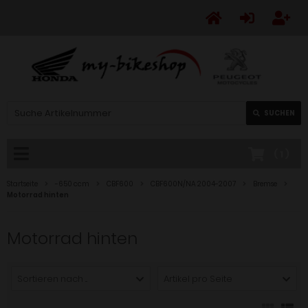
SUCHEN
(
1
)
Startseite
-650 ccm
CBF600
CBF600N/NA 2004-2007
Bremse
Motorrad hinten
Motorrad hinten
Sortieren nach ...
Artikel pro Seite