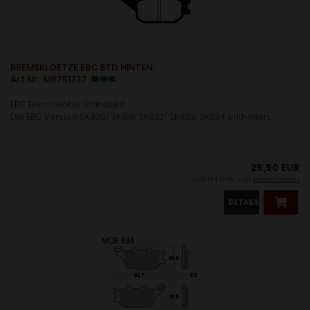
BREMSKLOETZE EBC STD HINTEN.
Art.Nr: M5751737
EBC Bremsklötze Standard
Die EBC Version SK930/ SK931/ SK932/ SK933/ SK934 enthalten.......
25,50 EUR
inkl. 19 % MwSt. zzgl.
Versandkosten
DETAILS