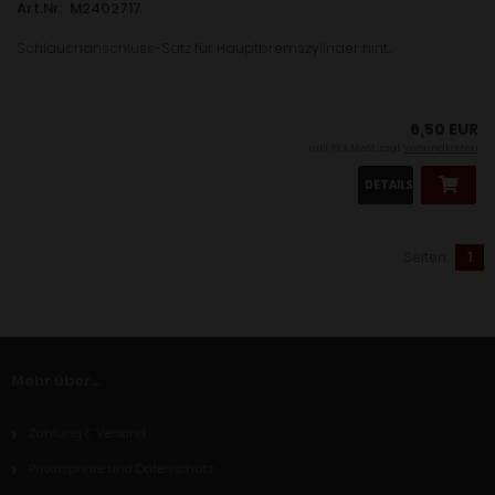
Art.Nr: M2402717
Schlauchanschluss-Satz für Hauptbremszylinder hint...
6,50 EUR
inkl. 19 % MwSt. zzgl.
Versandkosten
DETAILS
Seiten:
1
Mehr über...
Zahlung & Versand
Privatsphäre und Datenschutz