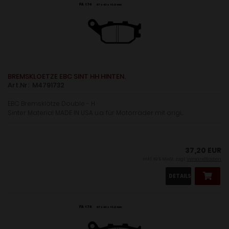
BREMSKLOETZE EBC SINT HH HINTEN.
Art.Nr: M4791732
EBC Bremsklötze Double - H
Sinter Material MADE IN USA u.a. für Motorräder mit origi....
37,20 EUR
inkl. 19 % MwSt. zzgl.
Versandkosten
DETAILS