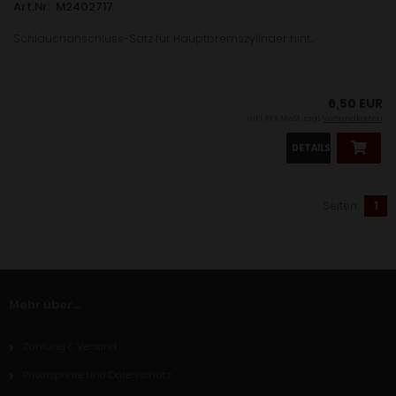
Art.Nr: M2402717
Schlauchanschluss-Satz für Hauptbremszylinder hint...
6,50 EUR
inkl. 19 % MwSt. zzgl.
Versandkosten
DETAILS
Seiten:
1
Mehr über...
Zahlung & Versand
Privatsphäre und Datenschutz