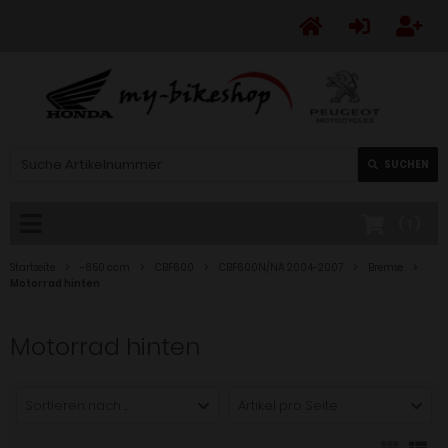
SUCHEN
(
1
)
Startseite
-650 ccm
CBF600
CBF600N/NA 2004-2007
Bremse
Motorrad hinten
Motorrad hinten
Sortieren nach ...
Artikel pro Seite