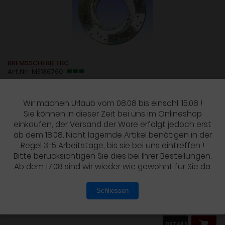
BREMSSCHEIBE EBC
Art.Nr: M3186760
Wir machen Urlaub vom 08.08 bis einschl. 15.08 !
Sie können in dieser Zeit bei uns im Onlineshop
einkaufen, der Versand der Ware erfolgt jedoch erst
Zu verwenden bei folgenden Fahrzeugen:
ab dem 18.08. Nicht lagernde Artikel benötigen in der
Regel 3-5 Arbeitstage, bis sie bei uns eintreffen !
Bitte berücksichtigen Sie dies bei Ihrer Bestellungen.
HONDA....
Ab dem 17.08 sind wir wieder wie gewohnt für Sie da.
Schliessen
135,90 EUR
inkl. 19 % MwSt. zzgl.
Versandkosten
DETAILS