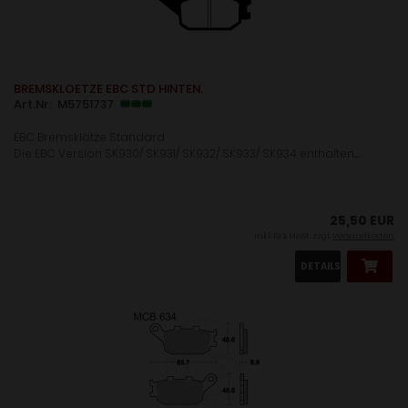
BREMSKLOETZE EBC STD HINTEN.
Art.Nr: M5751737
EBC Bremsklötze Standard
Die EBC Version SK930/ SK931/ SK932/ SK933/ SK934 enthalten.......
25,50 EUR
inkl. 19 % MwSt. zzgl.
Versandkosten
DETAILS