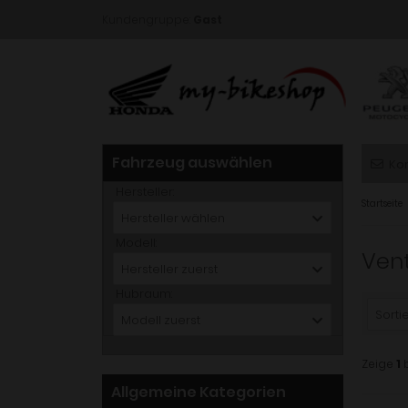
Kundengruppe:
Gast
Fahrzeug auswählen
Ko
Hersteller:
Startseite
Hersteller wählen
Modell:
Vent
Hersteller zuerst
Hubraum:
Sortie
Modell zuerst
Zeige
1
Allgemeine Kategorien