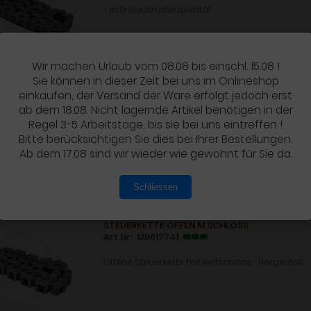
- in Erstausrüsterqualität
Wir machen Urlaub vom 08.08 bis einschl. 15.08 !
Sie können in dieser Zeit bei uns im Onlineshop
STEUERKETTE ENDLOS
einkaufen, der Versand der Ware erfolgt jedoch erst
Art.Nr: M0401741
ab dem 18.08. Nicht lagernde Artikel benötigen in der
Regel 3-5 Arbeitstage, bis sie bei uns eintreffen !
DID Steuerkette - Made in Japan- Kettenbolze...
Bitte berücksichtigen Sie dies bei Ihrer Bestellungen.
Ab dem 17.08 sind wir wieder wie gewohnt für Sie da.
Schliessen
STEUERKETTE OFFEN M SCHLOSS
Art.Nr: M9617741
Offene Steuerkette mit Nietschloss- Hergestell...