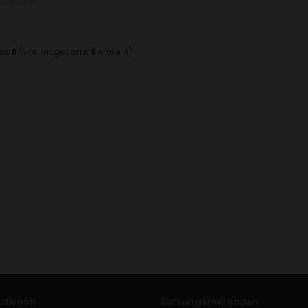
bis
5
(von insgesamt
5
Artikeln)
ationen
Zahlungsmethoden