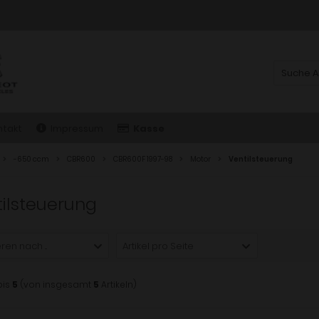
ntakt
Impressum
Kasse
-650 ccm
CBR600
CBR600F 1997-98
Motor
Ventilsteuerung
ilsteuerung
ren nach ...
Artikel pro Seite
bis
5
(von insgesamt
5
Artikeln)