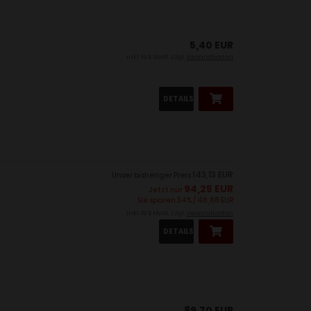
5,40 EUR
inkl. 19 % MwSt. zzgl.
Versandkosten
DETAILS
143,13 EUR
Unser bisheriger Preis
94,25 EUR
Jetzt nur
Sie sparen 34% / 48,88 EUR
inkl. 19 % MwSt. zzgl.
Versandkosten
DETAILS
89,70 EUR