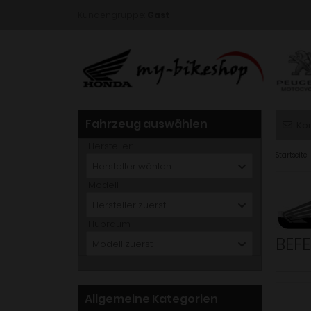
Kundengruppe:
Gast
Fahrzeug auswählen
Ko
Hersteller:
Startseite
Hersteller wählen
Modell:
Hersteller zuerst
Hubraum:
BEF
Modell zuerst
Allgemeine Kategorien