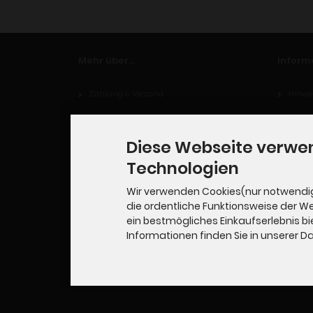
Mehr über...
Inform
Zahlung & Versand
Hinwei
Privatsphäre und Datenschutz
Widerr
Unsere AGB
Diese Webseite verwe
Impressum
Technologien
Kontakt
Wir verwenden Cookies(nur notwendi
die ordentliche Funktionsweise der W
Widerrufsrecht
ein bestmögliches Einkaufserlebnis bi
Cookie Einstellungen
Informationen finden Sie in unserer 