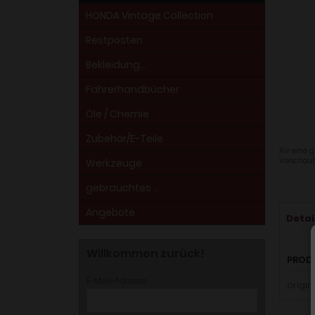
HONDA Vintage Collection
Restposten
Bekleidung...
Fahrerhandbücher
Öle / Chemie
Zubehör/E-Teile
Für eine g
Vorschaub
Werkzeuge
gebrauchtes ..
Angebote
Detai
Willkommen zurück!
PROD
E-Mail-Adresse:
origin