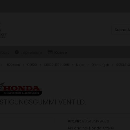
ntakt
Impressum
Kasse
-500 ccm
CB500
CB500... 1994-1995
Motor
Dichtungen
BEFESTI
ESTIGUNGSGUMMI VENTILD.
Art.Nr:
90543MV9670
ein original Honda Artikel