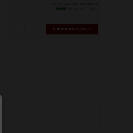
inkl. 19 % MwSt. zzgl.
Versandkosten
Artikel auf Lager
IN DEN WARENKORB