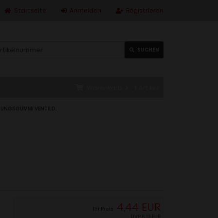
Startseite
Anmelden
Registrieren
SUCHEN
Warenkorb
1
Artikel
GUNGSGUMMI VENTILD.
4,44 EUR
Ihr Preis
UVP
6,13 EUR