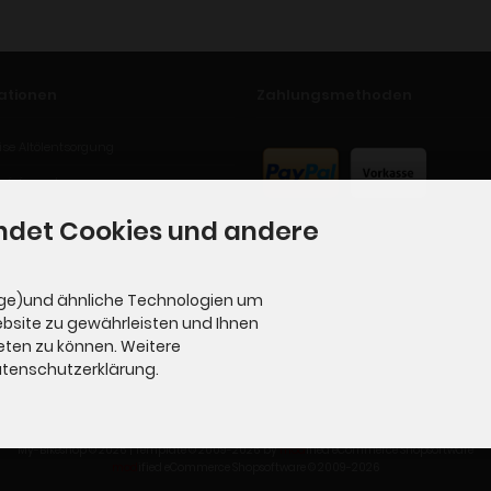
ationen
Zahlungsmethoden
se Altölentsorgung
ufsformular
ndet Cookies und andere
ge)und ähnliche Technologien um
ebsite zu gewährleisten und Ihnen
eten zu können. Weitere
Datenschutzerklärung.
My-Bikeshop © 2026 | Template © 2009-2026 by
mod
ified eCommerce Shopsoftware
mod
ified eCommerce Shopsoftware © 2009-2026