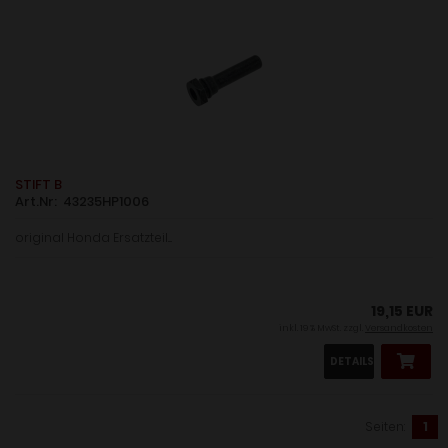
STIFT B
Art.Nr: 43235HP1006
original Honda Ersatzteil....
19,15 EUR
inkl. 19 % MwSt. zzgl.
Versandkosten
DETAILS
Seiten:
1