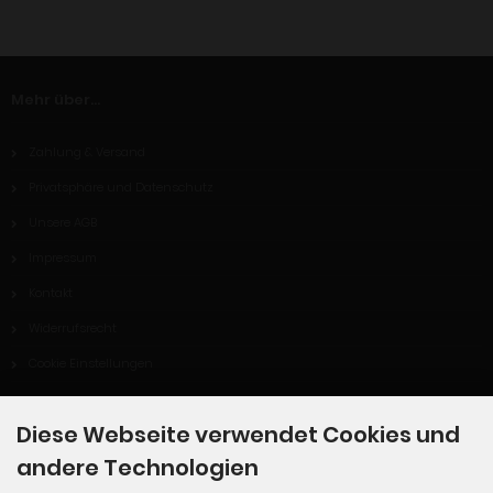
Mehr über...
Zahlung & Versand
Privatsphäre und Datenschutz
Unsere AGB
Impressum
Kontakt
Widerrufsrecht
Cookie Einstellungen
Diese Webseite verwendet Cookies und
Informationen
andere Technologien