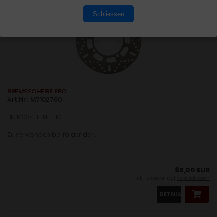
Schliessen
BREMSSCHEIBE EBC
Art.Nr: M7102760
BREMSSCHEIBE EBC
Zu verwenden bei folgenden...
85,00 EUR
inkl. 19 % MwSt. zzgl.
Versandkosten
DETAILS