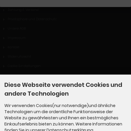
Zahlung & Versand
Privatsphäre und Datenschutz
Unsere AGB
Impressum
Kontakt
Widerrufsrecht
Cookie Einstellungen
Diese Webseite verwendet Cookies und
Informationen
andere Technologien
Hinweise Altölentsorgung
Wir verwenden Cookies(nur notwendige)und ähnliche
Technologien um die ordentliche Funktionsweise der
Widerrufsformular
Website zu gewährleisten und Ihnen ein bestmögliches
Einkaufserlebnis bieten zu können. Weitere Informationen
finden Sie in unserer Datenschutzerklärung.