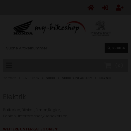
SUCHEN
(
0
)
Startseite
-1200 ccm
ST1100
ST1100 OHNE ABS 1992
Elektrik
Elektrik
Batterien, Blinker, Birnen,Regler,
Kohlen,Unterbrecher,Zuendkerzen,...
WEITERE UNTERKATEGORIEN: