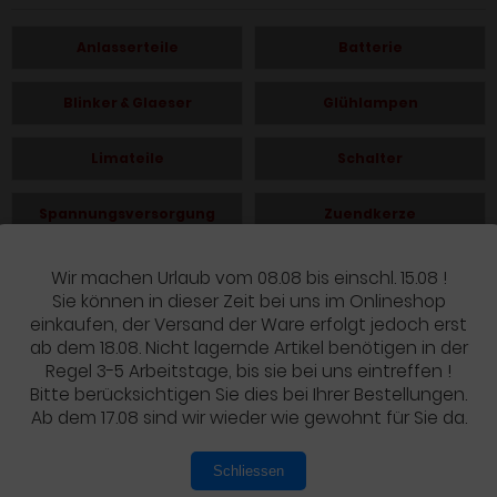
Anlasserteile
Batterie
Blinker & Glaeser
Glühlampen
Limateile
Schalter
Spannungsversorgung
Zuendkerze
Zuendungsteile
Wir machen Urlaub vom 08.08 bis einschl. 15.08 !
Sie können in dieser Zeit bei uns im Onlineshop
einkaufen, der Versand der Ware erfolgt jedoch erst
ab dem 18.08. Nicht lagernde Artikel benötigen in der
Regel 3-5 Arbeitstage, bis sie bei uns eintreffen !
Bitte berücksichtigen Sie dies bei Ihrer Bestellungen.
Ab dem 17.08 sind wir wieder wie gewohnt für Sie da.
Schliessen
Mehr über...