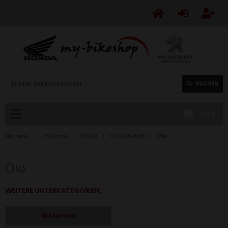
SUCHEN
(
0
)
Startseite
-1800 ccm
ST1300
ST1300A 2008
Öle
Öle
WEITERE UNTERKATEGORIEN:
Motorrad