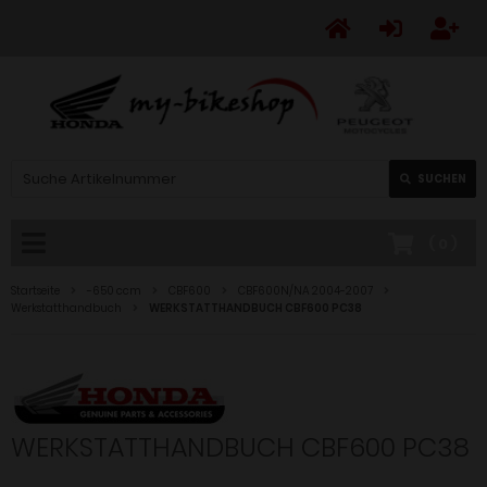
SUCHEN
(
0
)
Startseite
-650 ccm
CBF600
CBF600N/NA 2004-2007
Werkstatthandbuch
WERKSTATTHANDBUCH CBF600 PC38
WERKSTATTHANDBUCH CBF600 PC38