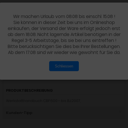
109,90 EUR
Wir machen Urlaub vom 08.08 bis einschl. 15.08 !
inkl. 19 % MwSt. zzgl.
Versandkosten
Artikel auf Lager
Sie können in dieser Zeit bei uns im Onlineshop
einkaufen, der Versand der Ware erfolgt jedoch erst
ab dem 18.08. Nicht lagernde Artikel benötigen in der
Regel 3-5 Arbeitstage, bis sie bei uns eintreffen !
IN DEN WARENKORB
Bitte berücksichtigen Sie dies bei Ihrer Bestellungen.
Ab dem 17.08 sind wir wieder wie gewohnt für Sie da.
Schliessen
Details
PRODUKTBESCHREIBUNG
Werkstatthandbuch CBF600 - bis BJ.2007,
Kunden-Tipp