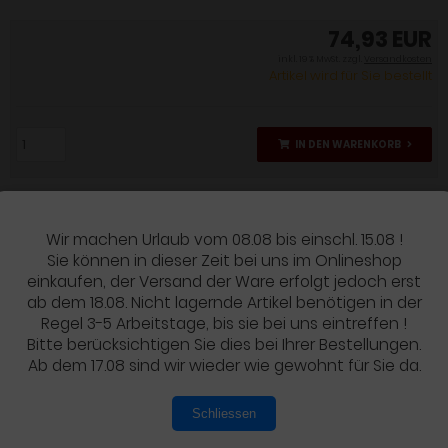
74,93 EUR
inkl. 19 % MwSt. zzgl.
Versandkosten
Artikel wird für Sie bestellt
IN DEN WARENKORB
Wir machen Urlaub vom 08.08 bis einschl. 15.08 !
Sie können in dieser Zeit bei uns im Onlineshop
Details
einkaufen, der Versand der Ware erfolgt jedoch erst
ab dem 18.08. Nicht lagernde Artikel benötigen in der
PRODUKTBESCHREIBUNG
Regel 3-5 Arbeitstage, bis sie bei uns eintreffen !
Bitte berücksichtigen Sie dies bei Ihrer Bestellungen.
Original Honda Bremskloetze vorne.
Ab dem 17.08 sind wir wieder wie gewohnt für Sie da.
Es werden zwei Saetze benötigt !!
Schliessen
Modell
Bj.Code
Baujahr
Fahrgst.Nummer