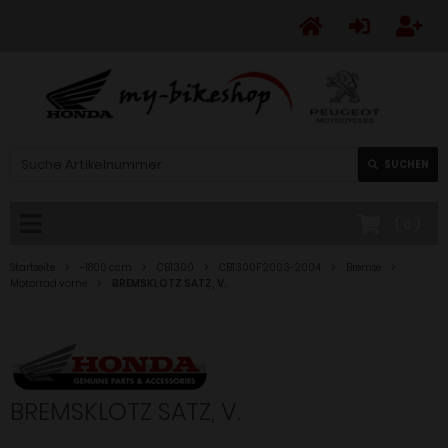
SUCHEN
(
0
)
Startseite
-1800 ccm
CB1300
CB1300F 2003-2004
Bremse
Motorrad vorne
BREMSKLOTZ SATZ, V.
BREMSKLOTZ SATZ, V.