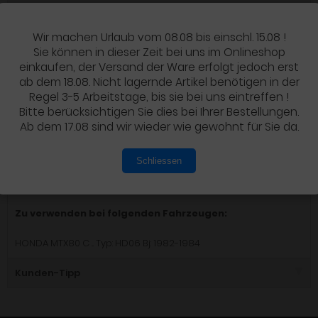
Wir machen Urlaub vom 08.08 bis einschl. 15.08 !
IN DEN WARENKORB
Sie können in dieser Zeit bei uns im Onlineshop
einkaufen, der Versand der Ware erfolgt jedoch erst
ab dem 18.08. Nicht lagernde Artikel benötigen in der
Regel 3-5 Arbeitstage, bis sie bei uns eintreffen !
Bitte berücksichtigen Sie dies bei Ihrer Bestellungen.
Details
Ab dem 17.08 sind wir wieder wie gewohnt für Sie da.
PRODUKTBESCHREIBUNG
Schliessen
Zu verwenden bei folgenden Fahrzeugen:
HONDA MTX80 C ... Typ: HD06 Bj: 1982-1984
Kunden-Tipp