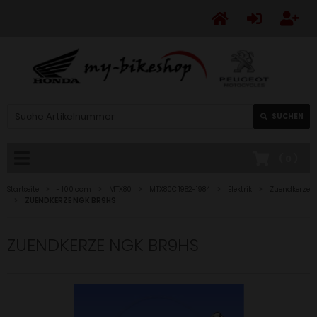
SUCHEN
(
0
)
Startseite
- 100 ccm
MTX80
MTX80C 1982-1984
Elektrik
Zuendkerze
ZUENDKERZE NGK BR9HS
ZUENDKERZE NGK BR9HS