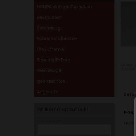
HONDA Vintage Collection
Restposten
Bekleidung...
Fahrerhandbücher
Öle / Chemie
Zubehör/E-Teile
Für eine g
Vorschaub
Werkzeuge
gebrauchtes ..
Angebote
Detai
Willkommen zurück!
PROD
E-Mail-Adresse:
Feder