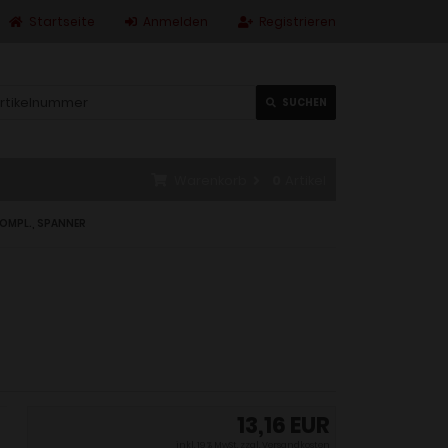
Startseite
Anmelden
Registrieren
SUCHEN
Warenkorb
0
Artikel
KOMPL., SPANNER
13,16 EUR
inkl. 19 % MwSt. zzgl.
Versandkosten