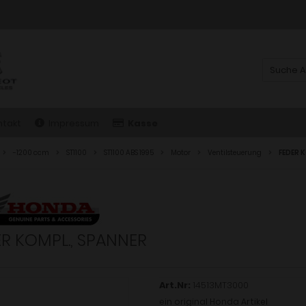
ntakt
Impressum
Kasse
-1200 ccm
ST1100
ST1100 ABS 1995
Motor
Ventilsteuerung
FEDER 
R KOMPL., SPANNER
Art.Nr:
14513MT3000
ein original Honda Artikel