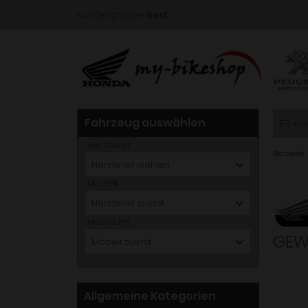
Kundengruppe:
Gast
Fahrzeug auswählen
Ko
Hersteller:
Startseite
Hersteller wählen
Modell:
Hersteller zuerst
Hubraum:
GEWI
Modell zuerst
Allgemeine Kategorien