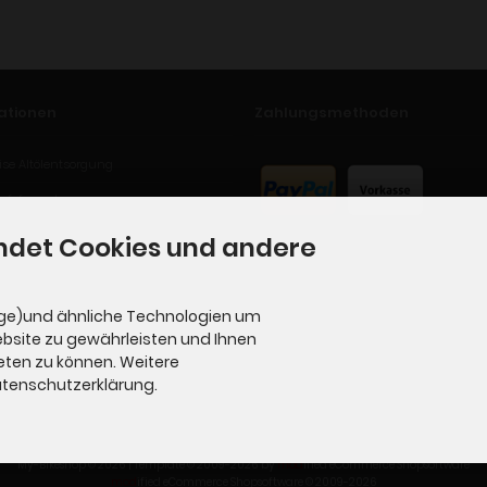
ationen
Zahlungsmethoden
se Altölentsorgung
ufsformular
ndet Cookies und andere
ge)und ähnliche Technologien um
ebsite zu gewährleisten und Ihnen
eten zu können. Weitere
Datenschutzerklärung.
My-Bikeshop © 2026 | Template © 2009-2026 by
mod
ified eCommerce Shopsoftware
mod
ified eCommerce Shopsoftware © 2009-2026