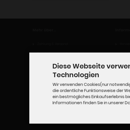
Mehr über...
Inform
Zahlung & Versand
Hinwei
Privatsphäre und Datenschutz
Widerr
Unsere AGB
Diese Webseite verwe
Impressum
Technologien
Kontakt
Wir verwenden Cookies(nur notwendi
die ordentliche Funktionsweise der W
Widerrufsrecht
ein bestmögliches Einkaufserlebnis bi
Cookie Einstellungen
Informationen finden Sie in unserer 