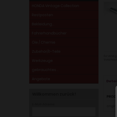
HONDA Vintage Collection
Restposten
Bekleidung...
Fahrerhandbücher
Öle / Chemie
Zubehör/E-Teile
Für eine g
Vorschaub
Werkzeuge
gebrauchtes ..
Angebote
Detai
Willkommen zurück!
PROD
E-Mail-Adresse:
origin