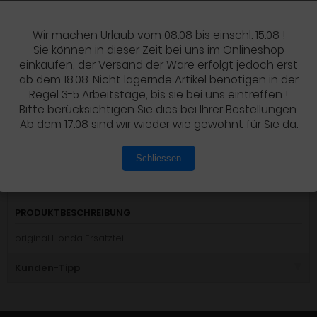
2,86 EUR
inkl. 19 % MwSt. zzgl.
Versandkosten
Wir machen Urlaub vom 08.08 bis einschl. 15.08 !
Artikel wird für Sie bestellt
Sie können in dieser Zeit bei uns im Onlineshop
einkaufen, der Versand der Ware erfolgt jedoch erst
ab dem 18.08. Nicht lagernde Artikel benötigen in der
IN DEN WARENKORB
Regel 3-5 Arbeitstage, bis sie bei uns eintreffen !
Bitte berücksichtigen Sie dies bei Ihrer Bestellungen.
Ab dem 17.08 sind wir wieder wie gewohnt für Sie da.
Schliessen
Details
PRODUKTBESCHREIBUNG
original Honda Ersatzteil
Kunden-Tipp