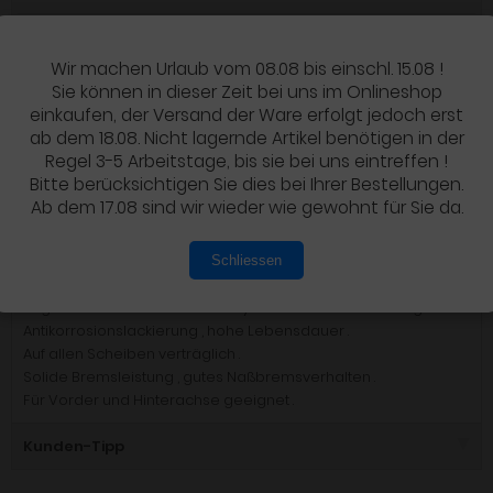
IN DEN WARENKORB
Wir machen Urlaub vom 08.08 bis einschl. 15.08 !
Sie können in dieser Zeit bei uns im Onlineshop
einkaufen, der Versand der Ware erfolgt jedoch erst
ab dem 18.08. Nicht lagernde Artikel benötigen in der
Regel 3-5 Arbeitstage, bis sie bei uns eintreffen !
Details
Bitte berücksichtigen Sie dies bei Ihrer Bestellungen.
Ab dem 17.08 sind wir wieder wie gewohnt für Sie da.
PRODUKTBESCHREIBUNG
Schliessen
Standard Belag
Organisch mit Keramik-Undelayer zur Wärmedämmung .
Antikorrosionslackierung , hohe Lebensdauer .
Auf allen Scheiben verträglich .
Solide Bremsleistung , gutes Naßbremsverhalten .
Für Vorder und Hinterachse geeignet .
Kunden-Tipp