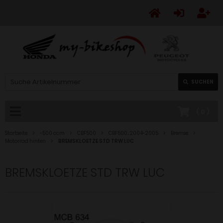
SUCHEN
(
0
)
Startseite
-500 ccm
CBF500
CBF500... 2004-2005
Bremse
Motorrad hinten
BREMSKLOETZE STD TRW LUC
BREMSKLOETZE STD TRW LUC