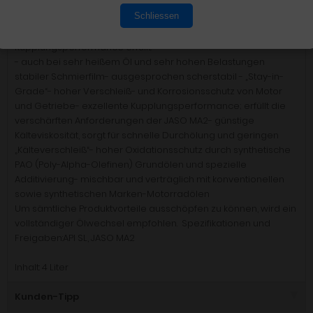
stabilen Schmierfilm. Dies garantiert niedrigen Verschleiß an
Schliessen
Motor und Getriebebauteilen. Zudem werden auch die
strengen Reibwertanforderungen der JASO MA2 für beste
Kupplungsperformance erfüllt.
- auch bei sehr heißem Öl und sehr hohen Belastungen
stabiler Schmierfilm- ausgesprochen scherstabil - „Stay-in-
Grade“- hoher Verschleiß- und Korrosionsschutz von Motor
und Getriebe- exzellente Kupplungsperformance; erfüllt die
verschärften Anforderungen der JASO MA2- günstige
Kälteviskosität, sorgt für schnelle Durchölung und geringen
„Kälteverschleiß“- hoher Oxidationsschutz durch synthetische
PAO (Poly-Alpha-Olefinen) Grundölen und spezielle
Additivierung- mischbar und verträglich mit konventionellen
sowie synthetischen Marken-Motorradölen
Um sämtliche Produktvorteile ausschöpfen zu können, wird ein
vollständiger Ölwechsel empfohlen. Spezifikationen und
Freigaben:API SL, JASO MA2
Inhalt: 4 Liter
Kunden-Tipp