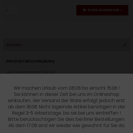
IN DEN WARENKORB
Details
PRODUKTBESCHREIBUNG
JMC MAXX Motoröl 10W-40
Synthetisches Hochleistungsmotorenöl für den Einsatz in
Wir machen Urlaub vom 08.08 bis einschl. 15.08 !
sportlichen Motorrädern mit hochdrehenden 4-Takt Motoren
Sie können in dieser Zeit bei uns im Onlineshop
und gemeinsamen Ölhaushalt von Getriebe und nasser
einkaufen, der Versand der Ware erfolgt jedoch erst
Ölbadkupplung. Das JMC MAXX 10W-40 ist geeignet für alle 4-
ab dem 18.08. Nicht lagernde Artikel benötigen in der
Taktmotorräder, Quads, ATV´s und Scooter mit gemeinsamen
Regel 3-5 Arbeitstage, bis sie bei uns eintreffen !
Ölkreislauf von Motor, Kupplung und Getriebe. Es zeichnet sich
Bitte berücksichtigen Sie dies bei Ihrer Bestellungen.
durch hohe thermische Belastbarkeit aus und bietet auch
Ab dem 17.08 sind wir wieder wie gewohnt für Sie da.
unter Dauerbeanspruchung und hohen Drehzahlen einen