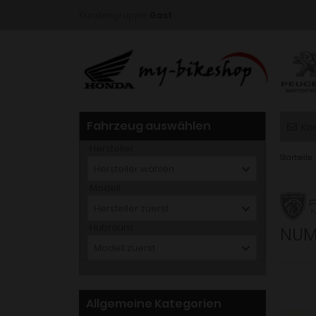
Kundengruppe:
Gast
Fahrzeug auswählen
Ko
Hersteller:
Startseite
Hersteller wählen
Modell:
Hersteller zuerst
Hubraum:
NUM
Modell zuerst
Allgemeine Kategorien