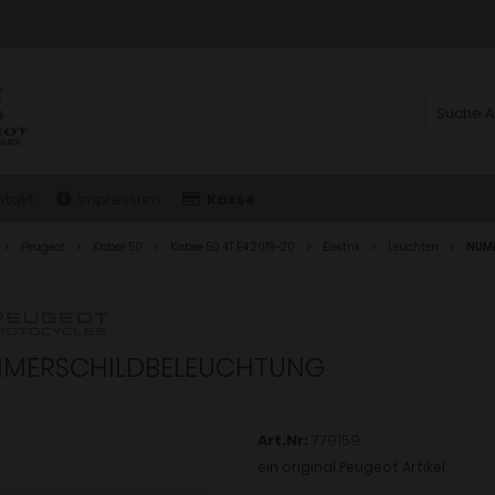
ntakt
Impressum
Kasse
Peugeot
Kisbee 50
Kisbee 50 4T E4 2019-20
Elektrik
Leuchten
NUM
MERSCHILDBELEUCHTUNG
Art.Nr:
779159
ein original Peugeot Artikel