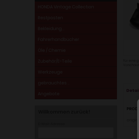
HONDA Vintage Collection
Restposten
Bekleidung...
Fahrerhandbücher
Öle / Chemie
Zubehör/E-Teile
Für eine g
Vorschaub
Werkzeuge
gebrauchtes ..
Detai
Angebote
PROD
Willkommen zurück!
origin
E-Mail-Adresse: