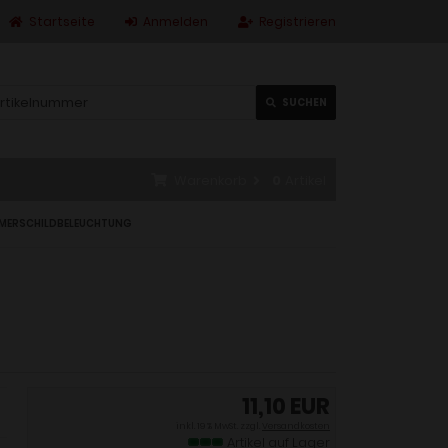
Startseite
Anmelden
Registrieren
SUCHEN
Warenkorb
0
Artikel
MERSCHILDBELEUCHTUNG
11,10 EUR
inkl. 19 % MwSt. zzgl.
Versandkosten
Artikel auf Lager