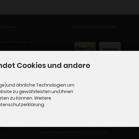
ationen
Zahlungsmethoden
se Altölentsorgung
ufsformular
ndet Cookies und andere
ge)und ähnliche Technologien um
ebsite zu gewährleisten und Ihnen
eten zu können. Weitere
Datenschutzerklärung.
My-Bikeshop © 2026 | Template © 2009-2026 by
mod
ified eCommerce Shopsoftware
mod
ified eCommerce Shopsoftware © 2009-2026