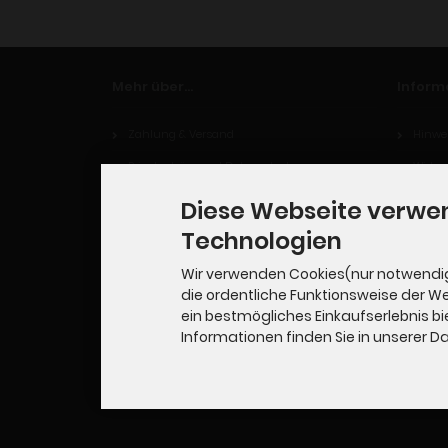
Mehr über...
Inform
Zahlung & Versand
Hinwei
Privatsphäre und Datenschutz
Widerr
Unsere AGB
Diese Webseite verwe
Impressum
Technologien
Kontakt
Wir verwenden Cookies(nur notwendi
die ordentliche Funktionsweise der W
Widerrufsrecht
ein bestmögliches Einkaufserlebnis bi
Cookie Einstellungen
Informationen finden Sie in unserer 