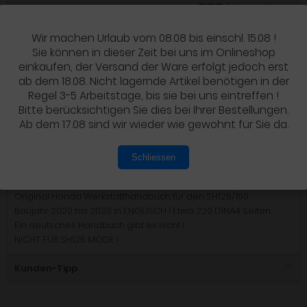
Artikel auf Lager
Wir machen Urlaub vom 08.08 bis einschl. 15.08 !
Sie können in dieser Zeit bei uns im Onlineshop
IN DEN WARENKORB
einkaufen, der Versand der Ware erfolgt jedoch erst
ab dem 18.08. Nicht lagernde Artikel benötigen in der
Regel 3-5 Arbeitstage, bis sie bei uns eintreffen !
Bitte berücksichtigen Sie dies bei Ihrer Bestellungen.
Ab dem 17.08 sind wir wieder wie gewohnt für Sie da.
Details
Schliessen
PRODUKTBESCHREIBUNG
Original Honda Werkstatthandbuch für den SH125/150
Baujahr 2020 bis 2023 in ENGLISCH ! Etwa 220 DINA4 Seiten.
Ein deutsches Handbuch gibt es nicht !
NICHT FÜR SH125 MODE !
Kunden-Tipp