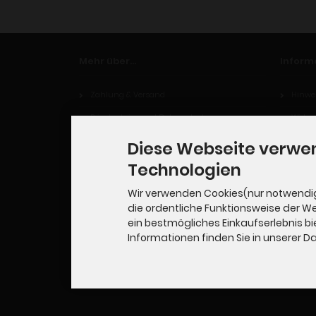
Mehr über...
Inform
Zahlung & Versand
Hinwei
Privatsphäre und Datenschutz
Widerr
Unsere AGB
Diese Webseite verwe
Impressum
Technologien
Kontakt
Wir verwenden Cookies(nur notwendi
die ordentliche Funktionsweise der W
Widerrufsrecht
ein bestmögliches Einkaufserlebnis bi
Cookie Einstellungen
Informationen finden Sie in unserer 