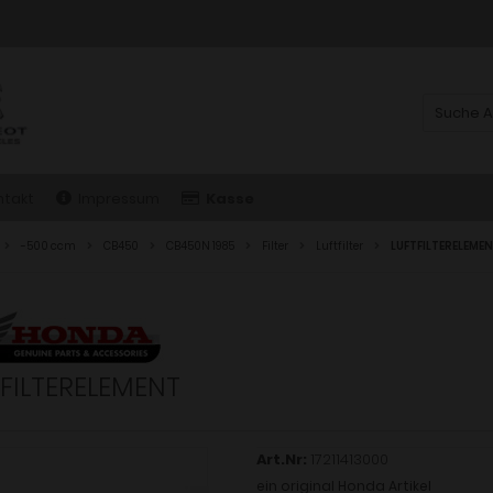
ntakt
Impressum
Kasse
-500 ccm
CB450
CB450N 1985
Filter
Luftfilter
LUFTFILTERELEME
FILTERELEMENT
Art.Nr:
17211413000
ein original Honda Artikel