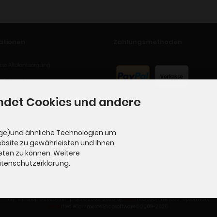
ationen
Zahlungsmethoden
se Altölentsorgung
ufsformular
ndet Cookies und andere
ge)und ähnliche Technologien um
ebsite zu gewährleisten und Ihnen
eten zu können. Weitere
Datenschutzerklärung.
My-Bikeshop © 2026 | Template © 2009-2026 by
mod
ified eCommerce Shopsoftware
mod
ified eCommerce Shopsoftware © 2009-2026