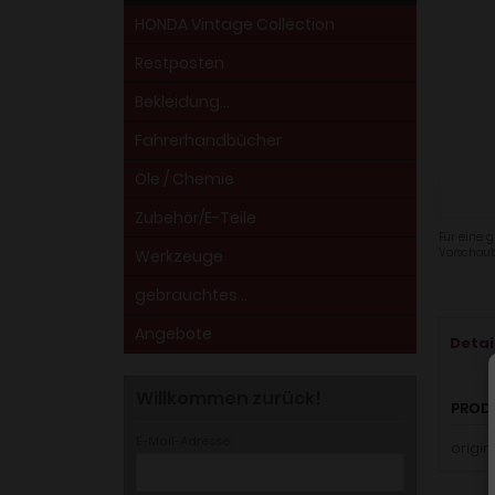
HONDA Vintage Collection
Restposten
Bekleidung...
Fahrerhandbücher
Öle / Chemie
Zubehör/E-Teile
Für eine g
Vorschaub
Werkzeuge
gebrauchtes ..
Angebote
Detai
Willkommen zurück!
PROD
E-Mail-Adresse:
origin