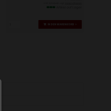
inkl. 19 % MwSt. zzgl.
Versandkosten
Artikel auf Lager
IN DEN WARENKORB