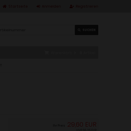
Startseite
Anmelden
Registrieren
SUCHEN
Warenkorb
0
Artikel
NT
29,60 EUR
Ihr Preis
UVP
55,25 EUR