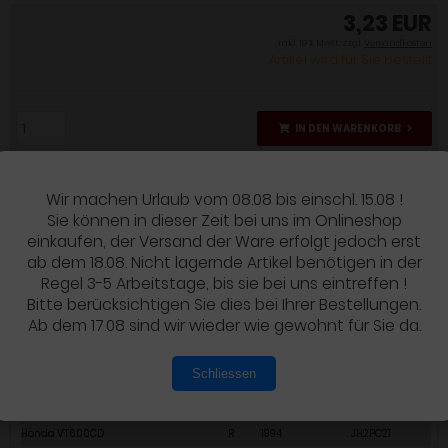
3,23 EUR
inkl. 19 % MwSt. zzgl.
Versandkosten
Artikel wird für Sie bestellt
IN DEN WARENKORB
Wir machen Urlaub vom 08.08 bis einschl. 15.08 !
Sie können in dieser Zeit bei uns im Onlineshop
einkaufen, der Versand der Ware erfolgt jedoch erst
Details
ab dem 18.08. Nicht lagernde Artikel benötigen in der
Regel 3-5 Arbeitstage, bis sie bei uns eintreffen !
PRODUKTBESCHREIBUNG
Bitte berücksichtigen Sie dies bei Ihrer Bestellungen.
Ab dem 17.08 sind wir wieder wie gewohnt für Sie da.
original Honda Ersatzteil
Schliessen
Modell
Bj.Code
Baujahr
Typ/F.Nr
Honda VT600CD
P
1993
JH2PC21
Honda VT600CD
R
1994
JH2PC21